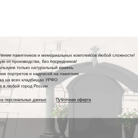
ление памятников и мемориальных комплексов любой сложности!
ю от производства, без посредников!
льзуем только натуральный камень
ие портретов и надписей на памятник
ка на всех кладбищах УРФО
а в любой город России.
ка персональных данных
Публичная оферта