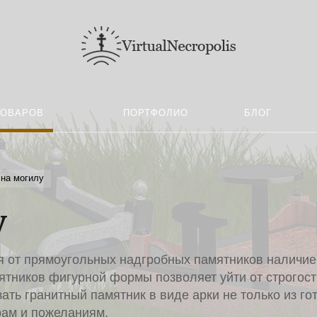
ТОВАРОВ
ПОРТФОЛИО
БЛОГ
 на могилу
у
ся от прямоугольных надгробных памятников наличи
ятников фигурной формы позволяет уйти от строгост
ать гранитный памятник в виде арки не только из го
рам и пожеланиям.