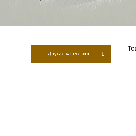
То
Другие категории
On-line расчёт
cтоимости памятника
Начать расчёт