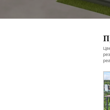
П
On-line расчёт
cтоимости памятника
Цве
рез
реа
Начать расчёт