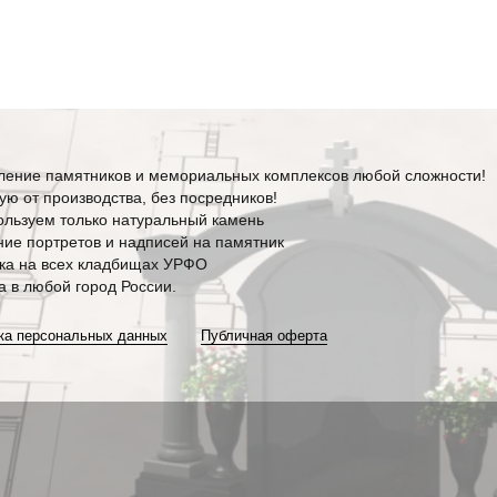
ление памятников и мемориальных комплексов любой сложности!
ю от производства, без посредников!
льзуем только натуральный камень
ие портретов и надписей на памятник
ка на всех кладбищах УРФО
а в любой город России.
ка персональных данных
Публичная оферта