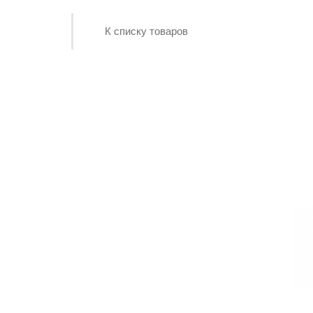
К списку товаров
On-line расчёт
cтоимости памятника
Начать расчёт